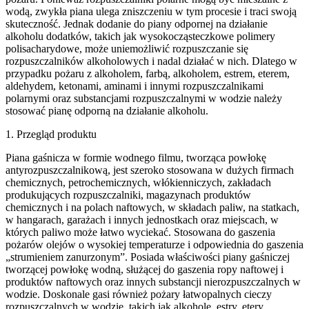
wodą, zwykła piana ulega zniszczeniu w tym procesie i traci swoją
skuteczność. Jednak dodanie do piany odpornej na działanie
alkoholu dodatków, takich jak wysokocząsteczkowe polimery
polisacharydowe, może uniemożliwić rozpuszczanie się
rozpuszczalników alkoholowych i nadal działać w nich. Dlatego w
przypadku pożaru z alkoholem, farbą, alkoholem, estrem, eterem,
aldehydem, ketonami, aminami i innymi rozpuszczalnikami
polarnymi oraz substancjami rozpuszczalnymi w wodzie należy
stosować pianę odporną na działanie alkoholu.
1. Przegląd produktu
Piana gaśnicza w formie wodnego filmu, tworząca powłokę
antyrozpuszczalnikową, jest szeroko stosowana w dużych firmach
chemicznych, petrochemicznych, włókienniczych, zakładach
produkujących rozpuszczalniki, magazynach produktów
chemicznych i na polach naftowych, w składach paliw, na statkach,
w hangarach, garażach i innych jednostkach oraz miejscach, w
których paliwo może łatwo wyciekać. Stosowana do gaszenia
pożarów olejów o wysokiej temperaturze i odpowiednia do gaszenia
„strumieniem zanurzonym”. Posiada właściwości piany gaśniczej
tworzącej powłokę wodną, ​​służącej do gaszenia ropy naftowej i
produktów naftowych oraz innych substancji nierozpuszczalnych w
wodzie. Doskonale gasi również pożary łatwopalnych cieczy
rozpuszczalnych w wodzie, takich jak alkohole, estry, etery,