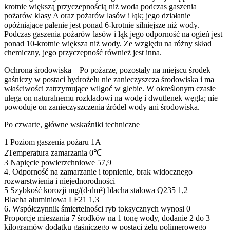
krotnie większą przyczepnością niż woda podczas gaszenia
pożarów klasy A oraz pożarów lasów i łąk; jego działanie
opóźniające palenie jest ponad 6-krotnie silniejsze niż wody.
Podczas gaszenia pożarów lasów i łąk jego odporność na ogień jest
ponad 10-krotnie większa niż wody. Ze względu na różny skład
chemiczny, jego przyczepność również jest inna.
Ochrona środowiska – Po pożarze, pozostały na miejscu środek
gaśniczy w postaci hydrożelu nie zanieczyszcza środowiska i ma
właściwości zatrzymujące wilgoć w glebie. W określonym czasie
ulega on naturalnemu rozkładowi na wodę i dwutlenek węgla; nie
powoduje on zanieczyszczenia źródeł wody ani środowiska.
Po czwarte, główne wskaźniki techniczne
1 Poziom gaszenia pożaru 1A
2Temperatura zamarzania 0℃
3 Napięcie powierzchniowe 57,9
4. Odporność na zamarzanie i topnienie, brak widocznego
rozwarstwienia i niejednorodności
5 Szybkość korozji mg/(d·dm²) blacha stalowa Q235 1,2
Blacha aluminiowa LF21 1,3
6. Współczynnik śmiertelności ryb toksycznych wynosi 0
Proporcje mieszania 7 środków na 1 tonę wody, dodanie 2 do 3
kilogramów dodatku gaśniczego w postaci żelu polimerowego