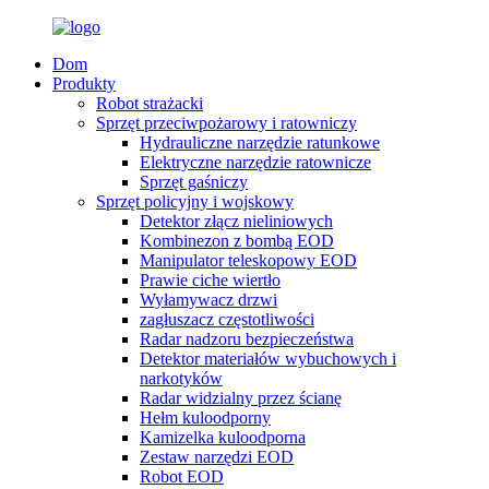
Dom
Produkty
Robot strażacki
Sprzęt przeciwpożarowy i ratowniczy
Hydrauliczne narzędzie ratunkowe
Elektryczne narzędzie ratownicze
Sprzęt gaśniczy
Sprzęt policyjny i wojskowy
Detektor złącz nieliniowych
Kombinezon z bombą EOD
Manipulator teleskopowy EOD
Prawie ciche wiertło
Wyłamywacz drzwi
zagłuszacz częstotliwości
Radar nadzoru bezpieczeństwa
Detektor materiałów wybuchowych i
narkotyków
Radar widzialny przez ścianę
Hełm kuloodporny
Kamizelka kuloodporna
Zestaw narzędzi EOD
Robot EOD