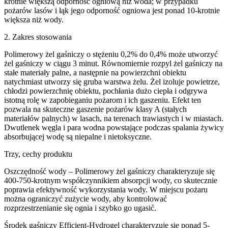
krotnie większą odporność ogniową niż woda; w przypadku
pożarów lasów i łąk jego odporność ogniowa jest ponad 10-krotnie
większa niż wody.
2. Zakres stosowania
Polimerowy żel gaśniczy o stężeniu 0,2% do 0,4% może utworzyć
żel gaśniczy w ciągu 3 minut. Równomiernie rozpyl żel gaśniczy na
stałe materiały palne, a następnie na powierzchni obiektu
natychmiast utworzy się gruba warstwa żelu. Żel izoluje powietrze,
chłodzi powierzchnię obiektu, pochłania dużo ciepła i odgrywa
istotną rolę w zapobieganiu pożarom i ich gaszeniu. Efekt ten
pozwala na skuteczne gaszenie pożarów klasy A (stałych
materiałów palnych) w lasach, na terenach trawiastych i w miastach.
Dwutlenek węgla i para wodna powstające podczas spalania żywicy
absorbującej wodę są niepalne i nietoksyczne.
Trzy, cechy produktu
Oszczędność wody – Polimerowy żel gaśniczy charakteryzuje się
400-750-krotnym współczynnikiem absorpcji wody, co skutecznie
poprawia efektywność wykorzystania wody. W miejscu pożaru
można ograniczyć zużycie wody, aby kontrolować
rozprzestrzenianie się ognia i szybko go ugasić.
Środek gaśniczy Efficient-Hydrogel charakteryzuje się ponad 5-