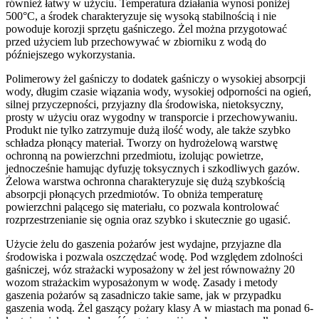
również łatwy w użyciu. Temperatura działania wynosi poniżej
500°C, a środek charakteryzuje się wysoką stabilnością i nie
powoduje korozji sprzętu gaśniczego. Żel można przygotować
przed użyciem lub przechowywać w zbiorniku z wodą do
późniejszego wykorzystania.
Polimerowy żel gaśniczy to dodatek gaśniczy o wysokiej absorpcji
wody, długim czasie wiązania wody, wysokiej odporności na ogień,
silnej przyczepności, przyjazny dla środowiska, nietoksyczny,
prosty w użyciu oraz wygodny w transporcie i przechowywaniu.
Produkt nie tylko zatrzymuje dużą ilość wody, ale także szybko
schładza płonący materiał. Tworzy on hydrożelową warstwę
ochronną na powierzchni przedmiotu, izolując powietrze,
jednocześnie hamując dyfuzję toksycznych i szkodliwych gazów.
Żelowa warstwa ochronna charakteryzuje się dużą szybkością
absorpcji płonących przedmiotów. To obniża temperaturę
powierzchni palącego się materiału, co pozwala kontrolować
rozprzestrzenianie się ognia oraz szybko i skutecznie go ugasić.
Użycie żelu do gaszenia pożarów jest wydajne, przyjazne dla
środowiska i pozwala oszczędzać wodę. Pod względem zdolności
gaśniczej, wóz strażacki wyposażony w żel jest równoważny 20
wozom strażackim wyposażonym w wodę. Zasady i metody
gaszenia pożarów są zasadniczo takie same, jak w przypadku
gaszenia wodą. Żel gaszący pożary klasy A w miastach ma ponad 6-