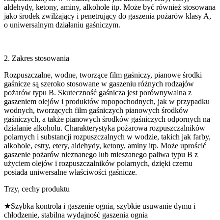
aldehydy, ketony, aminy, alkohole itp. Może być również stosowana
jako środek zwilżający i penetrujący do gaszenia pożarów klasy A,
o uniwersalnym działaniu gaśniczym.
2. Zakres stosowania
Rozpuszczalne, wodne, tworzące film gaśniczy, pianowe środki
gaśnicze są szeroko stosowane w gaszeniu różnych rodzajów
pożarów typu B. Skuteczność gaśnicza jest porównywalna z
gaszeniem olejów i produktów ropopochodnych, jak w przypadku
wodnych, tworzących film gaśniczych pianowych środków
gaśniczych, a także pianowych środków gaśniczych odpornych na
działanie alkoholu. Charakterystyka pożarowa rozpuszczalników
polarnych i substancji rozpuszczalnych w wodzie, takich jak farby,
alkohole, estry, etery, aldehydy, ketony, aminy itp. Może uprościć
gaszenie pożarów nieznanego lub mieszanego paliwa typu B z
użyciem olejów i rozpuszczalników polarnych, dzięki czemu
posiada uniwersalne właściwości gaśnicze.
Trzy, cechy produktu
★Szybka kontrola i gaszenie ognia, szybkie usuwanie dymu i
chłodzenie, stabilna wydajność gaszenia ognia