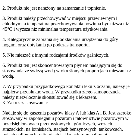
2. Produkt nie jest narażony na zamarzanie i topnienie.
3. Produkt należy przechowywać w miejscu przewiewnym i
chłodnym, a temperatura przechowywania powinna być niższa niż
45°C i wyższa niż minimalna temperatura użytkowania.
4. Kategorycznie zabrania się odkładania urządzenia do góry
nogami oraz dotykania go podczas transportu.
5. Nie mieszać z innymi rodzajami środków gaśniczych.
6. Produkt ten jest skoncentrowanym płynem nadającym się do
stosowania ze świeżą wodą w określonych proporcjach mieszania z
wodą.
7. W przypadku przypadkowego kontaktu leku z oczami, należy je
najpierw przepłukać wodą. W przypadku złego samopoczucia
należy niezwłocznie skonsultować się z lekarzem.
3. Zakres zastosowania:
Nadaje się do gaszenia pożarów klasy A lub klas A i B. Jest szeroko
stosowany w zapobieganiu pożarom i ratownictwie pożarowym w
przedsiębiorstwach przemysłowych i górniczych, wozach
strażackich, na lotniskach, stacjach benzynowych, tankowcach,
polach naftowych, rafineriach i składach ropy naftowej.