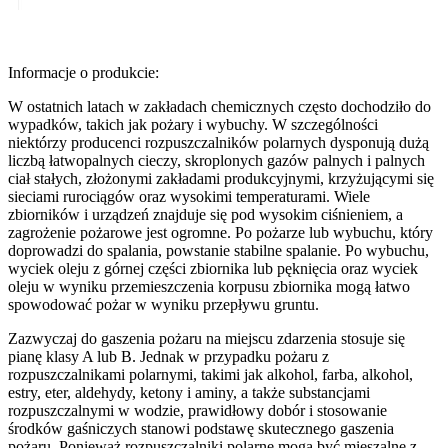
Informacje o produkcie:
W ostatnich latach w zakładach chemicznych często dochodziło do
wypadków, takich jak pożary i wybuchy. W szczególności
niektórzy producenci rozpuszczalników polarnych dysponują dużą
liczbą łatwopalnych cieczy, skroplonych gazów palnych i palnych
ciał stałych, złożonymi zakładami produkcyjnymi, krzyżującymi się
sieciami rurociągów oraz wysokimi temperaturami. Wiele
zbiorników i urządzeń znajduje się pod wysokim ciśnieniem, a
zagrożenie pożarowe jest ogromne. Po pożarze lub wybuchu, który
doprowadzi do spalania, powstanie stabilne spalanie. Po wybuchu,
wyciek oleju z górnej części zbiornika lub pęknięcia oraz wyciek
oleju w wyniku przemieszczenia korpusu zbiornika mogą łatwo
spowodować pożar w wyniku przepływu gruntu.
Zazwyczaj do gaszenia pożaru na miejscu zdarzenia stosuje się
pianę klasy A lub B. Jednak w przypadku pożaru z
rozpuszczalnikami polarnymi, takimi jak alkohol, farba, alkohol,
estry, eter, aldehydy, ketony i aminy, a także substancjami
rozpuszczalnymi w wodzie, prawidłowy dobór i stosowanie
środków gaśniczych stanowi podstawę skutecznego gaszenia
pożaru. Ponieważ rozpuszczalniki polarne mogą być mieszalne z