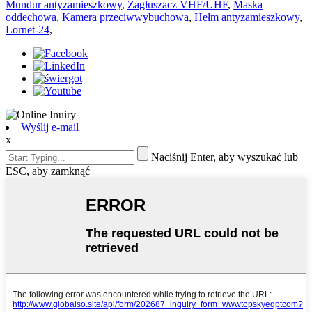
Mundur antyzamieszkowy
,
Zagłuszacz VHF/UHF
,
Maska
oddechowa
,
Kamera przeciwwybuchowa
,
Hełm antyzamieszkowy
,
Lornet-24
,
Wyślij e-mail
x
Naciśnij Enter, aby wyszukać lub
ESC, aby zamknąć