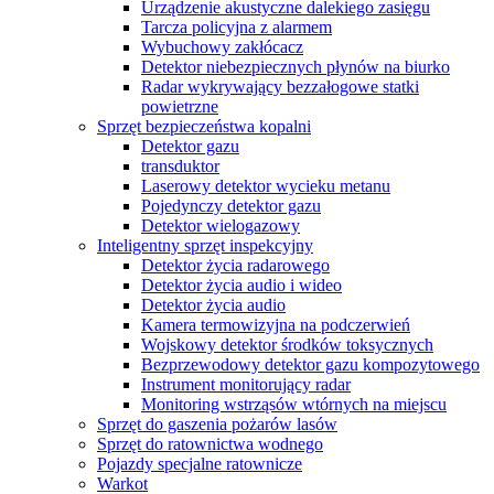
Urządzenie akustyczne dalekiego zasięgu
Tarcza policyjna z alarmem
Wybuchowy zakłócacz
Detektor niebezpiecznych płynów na biurko
Radar wykrywający bezzałogowe statki
powietrzne
Sprzęt bezpieczeństwa kopalni
Detektor gazu
transduktor
Laserowy detektor wycieku metanu
Pojedynczy detektor gazu
Detektor wielogazowy
Inteligentny sprzęt inspekcyjny
Detektor życia radarowego
Detektor życia audio i wideo
Detektor życia audio
Kamera termowizyjna na podczerwień
Wojskowy detektor środków toksycznych
Bezprzewodowy detektor gazu kompozytowego
Instrument monitorujący radar
Monitoring wstrząsów wtórnych na miejscu
Sprzęt do gaszenia pożarów lasów
Sprzęt do ratownictwa wodnego
Pojazdy specjalne ratownicze
Warkot