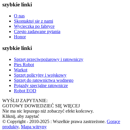
szybkie linki
O nas
Skontaktuj się z nami
Wycieczka po fabryce
Często zadawane pytania
Honor
szybkie linki
Sprzęt przeciwpożarowy i ratowniczy
Pies Robot
Warkot
Sprzęt policyjny i wojskowy
Sprzęt do ratownictwa wodnego
Pojazdy specjalne ratownicze
Robot EOD
WYŚLIJ ZAPYTANIE:
GOTOWY DOWIEDZIEĆ SIĘ WIĘCEJ
Nie ma nic lepszego niż zobaczyć efekt końcowy.
Kliknij, aby zapytać
© Copyright - 2010-2025 : Wszelkie prawa zastrzeżone.
Gorące
produkty
,
Mapa witryny